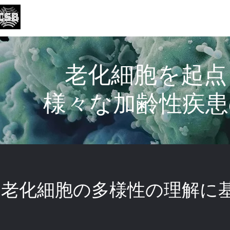
がん・老化生物学研究分野
Division of Cancer and Senescence Biology
English
老化細胞を起点
様々な加齢性疾患
老化細胞の多様性の理解に基づく