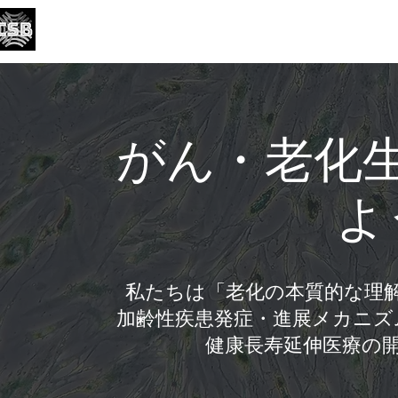
がん・老化生物学研究分野
Division of Cancer and Senescence Biology
English
がん・老化
よ
私たちは「老化の本質的な理
加齢性疾患発症・進展メカニズ
健康長寿延伸医療の