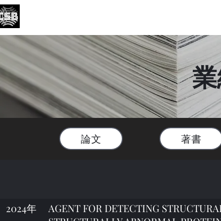
がん・老化生物学研究分野
Division of Cancer and Senescence Biology
English
業
論文
著書
2024年
AGENT FOR DETECTING STRUCTURA